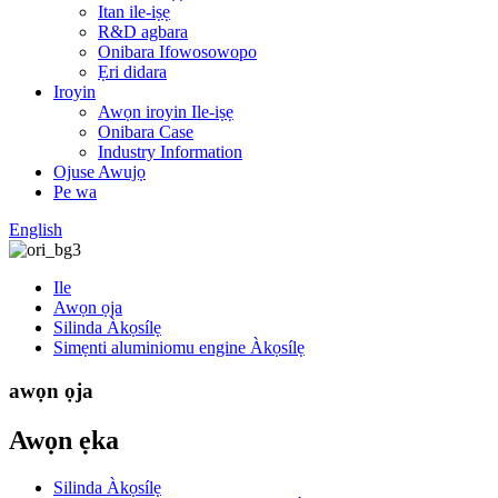
Itan ile-iṣẹ
R&D agbara
Onibara Ifowosowopo
Ẹri didara
Iroyin
Awọn iroyin Ile-iṣẹ
Onibara Case
Industry Information
Ojuse Awujọ
Pe wa
English
Ile
Awọn ọja
Silinda Àkọsílẹ
Simẹnti aluminiomu engine Àkọsílẹ
awọn ọja
Awọn ẹka
Silinda Àkọsílẹ