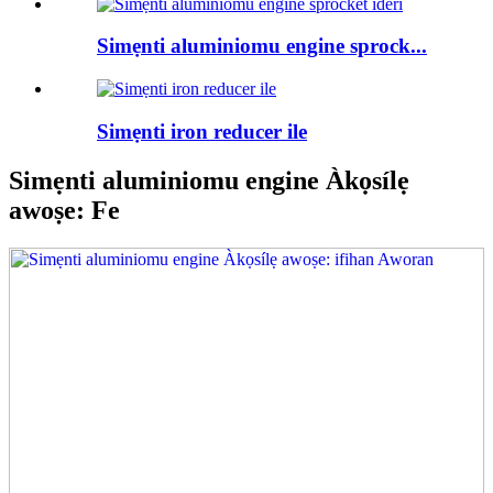
Simẹnti aluminiomu engine sprock...
Simẹnti iron reducer ile
Simẹnti aluminiomu engine Àkọsílẹ
awoṣe: Fe