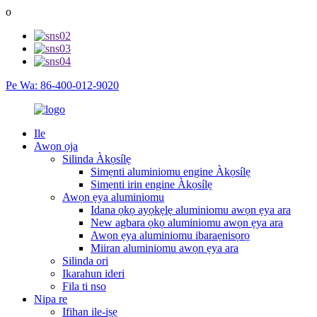
o
Pe Wa: 86-400-012-9020
Ile
Awọn ọja
Silinda Àkọsílẹ
Simẹnti aluminiomu engine Àkọsílẹ
Simẹnti irin engine Àkọsílẹ
Awọn ẹya aluminiomu
Idana ọkọ ayọkẹlẹ aluminiomu awọn ẹya ara
New agbara ọkọ aluminiomu awọn ẹya ara
Awọn ẹya aluminiomu ibaraẹnisọrọ
Miiran aluminiomu awọn ẹya ara
Silinda ori
Ikarahun ideri
Fila ti nso
Nipa re
Ifihan ile-iṣẹ