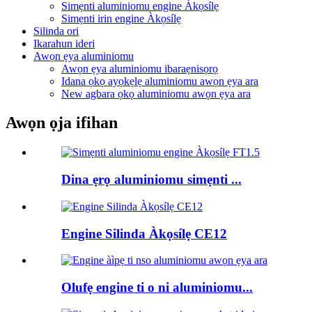
Simẹnti aluminiomu engine Àkọsílẹ
Simẹnti irin engine Àkọsílẹ
Silinda ori
Ikarahun ideri
Awọn ẹya aluminiomu
Awọn ẹya aluminiomu ibaraẹnisọrọ
Idana ọkọ ayọkẹlẹ aluminiomu awọn ẹya ara
New agbara ọkọ aluminiomu awọn ẹya ara
Awọn ọja ifihan
Dina ẹrọ aluminiomu simẹnti ...
Engine Silinda Àkọsílẹ CE12
Olufẹ engine ti o ni aluminiomu...