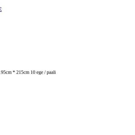
E
195cm * 215cm 10 ege / paali