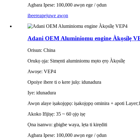
Agbara Ipese: 100,000 awọn ege / ọdun
ibeere
apejuwe awọn
Adani OEM Aluminiomu engine Àkọsílẹ V
Orisun: China
Orukọ ọja: Simẹnti aluminiomu mọto ẹrọ Àkọsílẹ
Awoṣe: VEP4
Opoiye ibere ti o kere julọ: idunadura
Iye: idunadura
Awọn alaye iṣakojọpọ: iṣakojọpọ ominira + apoti Layer;
Akoko Ifijiṣẹ: 35 ~ 60 ọjọ iṣẹ
Ọna isanwo: gbigbe waya, lẹta ti kirẹditi
Agbara Ipese: 100,000 awọn ege / ọdun