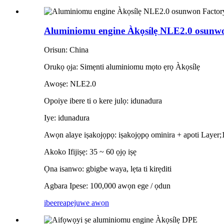
Aluminiomu engine Àkọsílẹ NLE2.0 osunw
Orisun: China
Orukọ ọja: Simẹnti aluminiomu mọto ẹrọ Àkọsílẹ
Awoṣe: NLE2.0
Opoiye ibere ti o kere julọ: idunadura
Iye: idunadura
Awọn alaye iṣakojọpọ: iṣakojọpọ ominira + apoti Layer;
Akoko Ifijiṣẹ: 35 ~ 60 ọjọ iṣẹ
Ọna isanwo: gbigbe waya, lẹta ti kirẹditi
Agbara Ipese: 100,000 awọn ege / ọdun
ibeere
apejuwe awọn