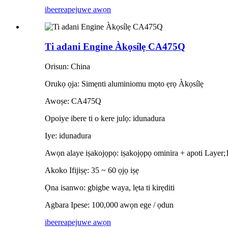
ibeere
apejuwe awọn
Ti adani Engine Àkọsílẹ CA475Q
Orisun: China
Orukọ ọja: Simẹnti aluminiomu mọto ẹrọ Àkọsílẹ
Awoṣe: CA475Q
Opoiye ibere ti o kere julọ: idunadura
Iye: idunadura
Awọn alaye iṣakojọpọ: iṣakojọpọ ominira + apoti Layer;
Akoko Ifijiṣẹ: 35 ~ 60 ọjọ iṣẹ
Ọna isanwo: gbigbe waya, lẹta ti kirẹditi
Agbara Ipese: 100,000 awọn ege / ọdun
ibeere
apejuwe awọn