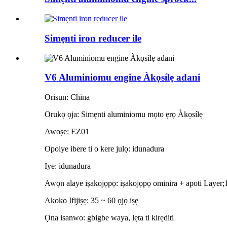
Simẹnti iron reducer ile
V6 Aluminiomu engine Àkọsílẹ adani
Orisun: China
Orukọ ọja: Simẹnti aluminiomu mọto ẹrọ Àkọsílẹ
Awoṣe: EZ01
Opoiye ibere ti o kere julọ: idunadura
Iye: idunadura
Awọn alaye iṣakojọpọ: iṣakojọpọ ominira + apoti Layer;
Akoko Ifijiṣẹ: 35 ~ 60 ọjọ iṣẹ
Ọna isanwo: gbigbe waya, lẹta ti kirẹditi