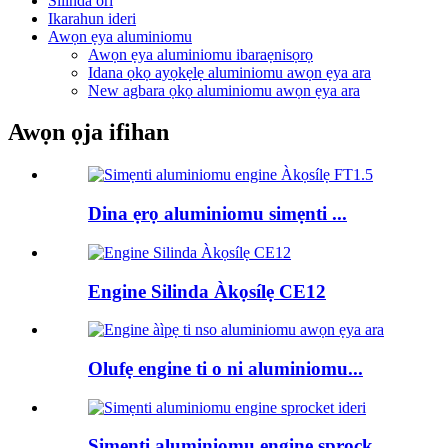
Silinda ori
Ikarahun ideri
Awọn ẹya aluminiomu
Awọn ẹya aluminiomu ibaraẹnisọrọ
Idana ọkọ ayọkẹlẹ aluminiomu awọn ẹya ara
New agbara ọkọ aluminiomu awọn ẹya ara
Awọn ọja ifihan
Dina ẹrọ aluminiomu simẹnti ...
Engine Silinda Àkọsílẹ CE12
Olufẹ engine ti o ni aluminiomu...
Simẹnti aluminiomu engine sprock...