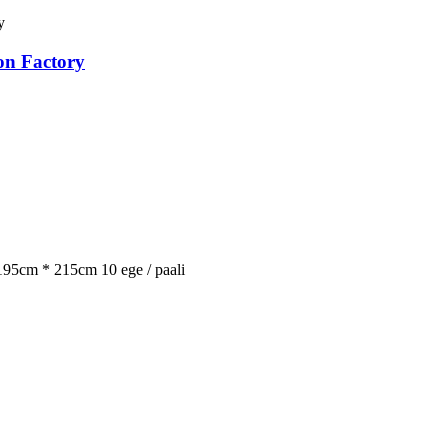
on Factory
195cm * 215cm 10 ege / paali