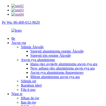
Pe Wa: 86-400-012-9020
Ile
Awọn ọja
Silinda Àkọsílẹ
Simẹnti aluminiomu engine Àkọsílẹ
Simẹnti irin engine Àkọsílẹ
Awọn ẹya aluminiomu
Idana ọkọ ayọkẹlẹ aluminiomu awọn ẹya ara
New agbara ọkọ aluminiomu awọn ẹya ara
Awọn ẹya aluminiomu ibaraẹnisọrọ
Miiran aluminiomu awọn ẹya ara
Silinda ori
Ikarahun ideri
Fila ti nso
Nipa re
Ifihan ile-iṣẹ
Itan ile-iṣẹ