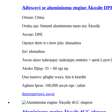
Aifọwọyi ṣe aluminiomu engine Àkọsílẹ DP
Orisun: China
Orukọ ọja: Simẹnti aluminiomu mọto ẹrọ Àkọsílẹ
Awoṣe: DPE
Opoiye ibere ti o kere julọ: idunadura
Iye: idunadura
Awọn alaye iṣakojọpọ: iṣakojọpọ ominira + apoti Layer;
Akoko Ifijiṣẹ: 35 ~ 60 ọjọ iṣẹ
Ọna isanwo: gbigbe waya, lẹta ti kirẹditi
Agbara Ipese: 100,000 awọn ege / ọdun
ibeere
apejuwe awọn
Aluminiomu engine Àkọsílẹ 4GC olupese