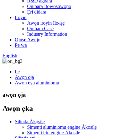
R&D agbara
Onibara Ifowosowopo
Ẹri didara
Iroyin
Awọn iroyin Ile-iṣẹ
Onibara Case
Industry Information
Ojuse Awujọ
Pe wa
English
Ile
Awọn ọja
Awọn ẹya aluminiomu
awọn ọja
Awọn ẹka
Silinda Àkọsílẹ
Simẹnti aluminiomu engine Àkọsílẹ
Simẹnti irin engine Àkọsílẹ