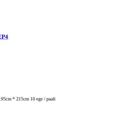
EP4
195cm * 215cm 10 ege / paali