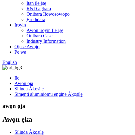
Itan ile-iṣẹ
R&D agbara
Onibara Ifowosowopo
Ẹri didara
Iroyin
Awọn iroyin Ile-iṣẹ
Onibara Case
Industry Information
Ojuse Awujọ
Pe wa
English
Ile
Awọn ọja
Silinda Àkọsílẹ
Simẹnti aluminiomu engine Àkọsílẹ
awọn ọja
Awọn ẹka
Silinda Àkọsílẹ