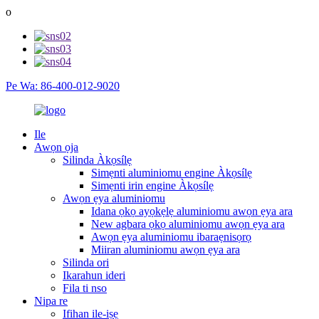
o
Pe Wa: 86-400-012-9020
Ile
Awọn ọja
Silinda Àkọsílẹ
Simẹnti aluminiomu engine Àkọsílẹ
Simẹnti irin engine Àkọsílẹ
Awọn ẹya aluminiomu
Idana ọkọ ayọkẹlẹ aluminiomu awọn ẹya ara
New agbara ọkọ aluminiomu awọn ẹya ara
Awọn ẹya aluminiomu ibaraẹnisọrọ
Miiran aluminiomu awọn ẹya ara
Silinda ori
Ikarahun ideri
Fila ti nso
Nipa re
Ifihan ile-iṣẹ