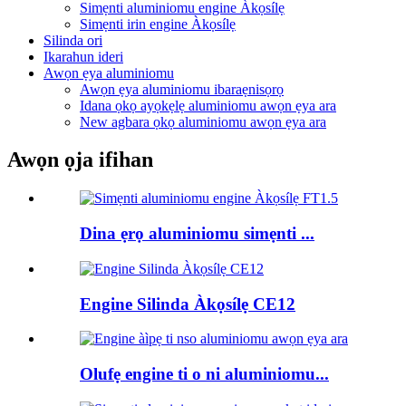
Simẹnti aluminiomu engine Àkọsílẹ
Simẹnti irin engine Àkọsílẹ
Silinda ori
Ikarahun ideri
Awọn ẹya aluminiomu
Awọn ẹya aluminiomu ibaraẹnisọrọ
Idana ọkọ ayọkẹlẹ aluminiomu awọn ẹya ara
New agbara ọkọ aluminiomu awọn ẹya ara
Awọn ọja ifihan
Dina ẹrọ aluminiomu simẹnti ...
Engine Silinda Àkọsílẹ CE12
Olufẹ engine ti o ni aluminiomu...