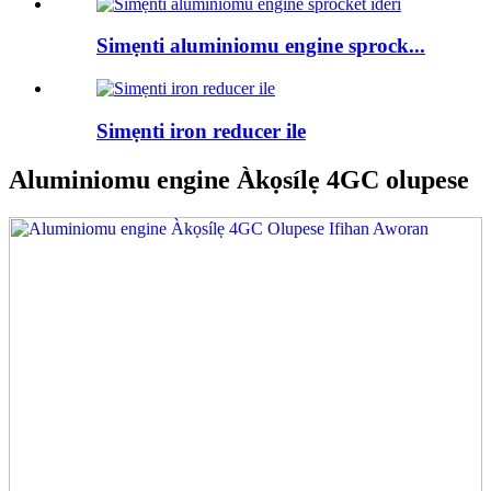
Simẹnti aluminiomu engine sprock...
Simẹnti iron reducer ile
Aluminiomu engine Àkọsílẹ 4GC olupese