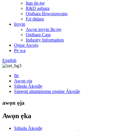
Itan ile-iṣẹ
R&D agbara
Onibara Ifowosowopo
Ẹri didara
Iroyin
Awọn iroyin Ile-iṣẹ
Onibara Case
Industry Information
Ojuse Awujọ
Pe wa
English
Ile
Awọn ọja
Silinda Àkọsílẹ
Simẹnti aluminiomu engine Àkọsílẹ
awọn ọja
Awọn ẹka
Silinda Àkọsílẹ