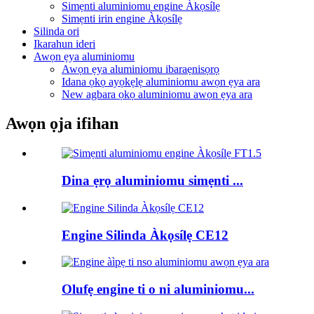
Simẹnti aluminiomu engine Àkọsílẹ
Simẹnti irin engine Àkọsílẹ
Silinda ori
Ikarahun ideri
Awọn ẹya aluminiomu
Awọn ẹya aluminiomu ibaraẹnisọrọ
Idana ọkọ ayọkẹlẹ aluminiomu awọn ẹya ara
New agbara ọkọ aluminiomu awọn ẹya ara
Awọn ọja ifihan
Dina ẹrọ aluminiomu simẹnti ...
Engine Silinda Àkọsílẹ CE12
Olufẹ engine ti o ni aluminiomu...