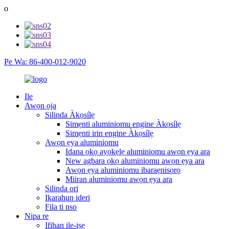
o
Pe Wa: 86-400-012-9020
Ile
Awọn ọja
Silinda Àkọsílẹ
Simẹnti aluminiomu engine Àkọsílẹ
Simẹnti irin engine Àkọsílẹ
Awọn ẹya aluminiomu
Idana ọkọ ayọkẹlẹ aluminiomu awọn ẹya ara
New agbara ọkọ aluminiomu awọn ẹya ara
Awọn ẹya aluminiomu ibaraẹnisọrọ
Miiran aluminiomu awọn ẹya ara
Silinda ori
Ikarahun ideri
Fila ti nso
Nipa re
Ifihan ile-iṣẹ