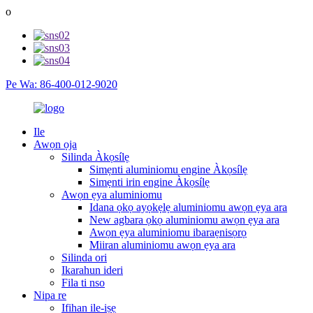
o
Pe Wa: 86-400-012-9020
Ile
Awọn ọja
Silinda Àkọsílẹ
Simẹnti aluminiomu engine Àkọsílẹ
Simẹnti irin engine Àkọsílẹ
Awọn ẹya aluminiomu
Idana ọkọ ayọkẹlẹ aluminiomu awọn ẹya ara
New agbara ọkọ aluminiomu awọn ẹya ara
Awọn ẹya aluminiomu ibaraẹnisọrọ
Miiran aluminiomu awọn ẹya ara
Silinda ori
Ikarahun ideri
Fila ti nso
Nipa re
Ifihan ile-iṣẹ