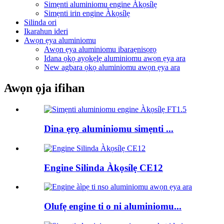
Simẹnti aluminiomu engine Àkọsílẹ
Simẹnti irin engine Àkọsílẹ
Silinda ori
Ikarahun ideri
Awọn ẹya aluminiomu
Awọn ẹya aluminiomu ibaraẹnisọrọ
Idana ọkọ ayọkẹlẹ aluminiomu awọn ẹya ara
New agbara ọkọ aluminiomu awọn ẹya ara
Awọn ọja ifihan
Dina ẹrọ aluminiomu simẹnti ...
Engine Silinda Àkọsílẹ CE12
Olufẹ engine ti o ni aluminiomu...