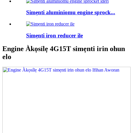
Simẹnti aluminiomu engine sprock...
Simẹnti iron reducer ile
Engine Àkọsílẹ 4G15T simẹnti irin ohun
elo