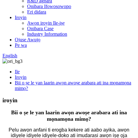
R&D agbara
Onibara Ifowosowopo
Ẹri didara
Iroyin
Awọn iroyin Ile-iṣẹ
Onibara Case
Industry Information
Ojuse Awujọ
Pe wa
English
Ile
Iroyin
Bii o ṣe le yan laarin awọn awoṣe arabara ati ina mọnamọna
mimọ?
iroyin
Bii o ṣe le yan laarin awọn awoṣe arabara ati ina
mọnamọna mimọ?
Pẹlu awọn anfani ti erogba kekere ati aabo ayika, awọn
idiyele idiyele idiyele-doko ati imudarasi awọn iṣẹ ọja