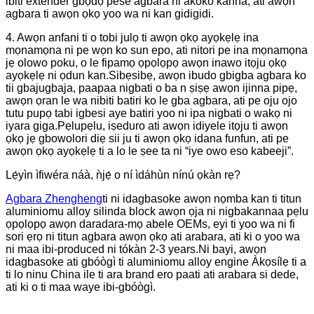
ibiti extender gbọdọ pese agbara ni akoko kanna, ati awọn
agbara ti awọn ọkọ yoo wa ni kan gidigidi.
4. Awọn anfani ti o tobi julọ ti awọn ọkọ ayọkẹlẹ ina
mọnamọna ni pe wọn ko sun epo, ati nitori pe ina mọnamọna
jẹ olowo poku, o le fipamọ ọpọlọpọ awọn inawo itọju ọkọ
ayọkẹlẹ ni ọdun kan.Sibẹsibẹ, awọn ibudo gbigba agbara ko
tii gbajugbaja, paapaa nigbati o ba n ṣiṣẹ awọn ijinna pipẹ,
awọn ọran le wa nibiti batiri ko le gba agbara, ati pe oju ojo
tutu pupọ tabi igbesi aye batiri yoo ni ipa nigbati o wakọ ni
iyara giga.Pẹlupẹlu, iṣeduro ati awọn idiyele itọju ti awọn
ọkọ jẹ gbowolori diẹ sii ju ti awọn ọkọ idana funfun, ati pe
awọn ọkọ ayọkẹlẹ ti a lo le ṣee ta ni “iye owo eso kabeeji”.
Lẹ́yìn ìfiwéra náà, ǹjẹ́ o ní ìdáhùn nínú ọkàn rẹ?
Agbara Zhengheng
ti ni idagbasoke awọn nọmba kan ti titun
aluminiomu alloy silinda block awọn ọja ni nigbakannaa pẹlu
ọpọlọpọ awọn daradara-mọ abele OEMs, eyi ti yoo wa ni fi
sori ẹrọ ni titun agbara awọn ọkọ ati arabara, ati ki o yoo wa
ni maa ibi-produced ni tókàn 2-3 years.Ni bayi, awọn
idagbasoke ati gbóògì ti aluminiomu alloy engine Àkọsílẹ ti a
ti lo ninu China ile ti ara brand ero paati ati arabara si dede,
ati ki o ti maa waye ibi-gbóògì.