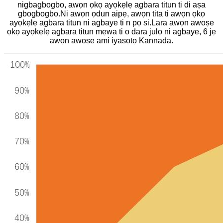
nigbagbogbo, awọn ọkọ ayọkẹlẹ agbara titun ti di aṣa
gbogbogbo.Ni awọn ọdun aipẹ, awọn tita ti awọn ọkọ
ayọkẹlẹ agbara titun ni agbaye ti n pọ si.Lara awọn awoṣe
ọkọ ayọkẹlẹ agbara titun mẹwa ti o dara julọ ni agbaye, 6 jẹ
awọn awoṣe ami iyasọtọ Kannada.