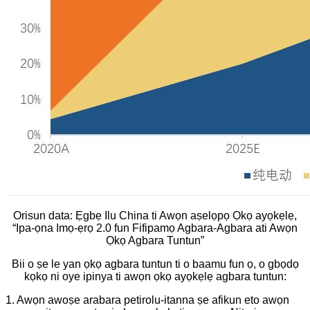
Orisun data: Ẹgbẹ Ilu China ti Awọn aṣelọpọ Ọkọ ayọkẹlẹ,
“Ipa-ọna Imọ-ẹrọ 2.0 fun Fifipamọ Agbara-Agbara ati Awọn
Ọkọ Agbara Tuntun”
Bii o ṣe le yan ọkọ agbara tuntun ti o baamu fun ọ, o gbọdọ
kọkọ ni oye ipinya ti awọn ọkọ ayọkẹlẹ agbara tuntun:
1. Awọn awoṣe arabara petirolu-itanna ṣe afikun eto awọn