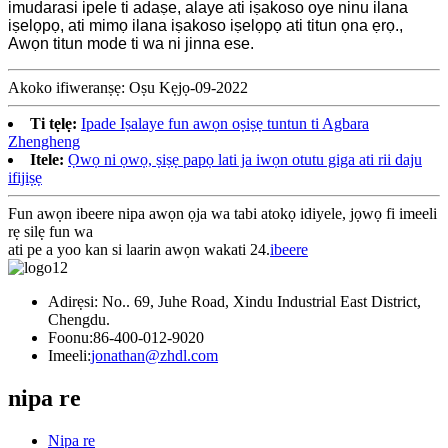
imudarasi ipele ti adaṣe, alaye ati iṣakoso oye ninu ilana
iṣelọpọ, ati mimọ ilana iṣakoso iṣelọpọ ati titun ọna ẹrọ.,
Awọn titun mode ti wa ni jinna ese.
Akoko ifiweranṣẹ: Oṣu Kẹjọ-09-2022
Ti tẹlẹ:
Ipade Iṣalaye fun awọn oṣiṣẹ tuntun ti Agbara
Zhengheng
Itele:
Ọwọ ni ọwọ, ṣiṣẹ papọ lati ja iwọn otutu giga ati rii daju
ifijiṣẹ
Fun awọn ibeere nipa awọn ọja wa tabi atokọ idiyele, jọwọ fi imeeli
rẹ silẹ fun wa
ati pe a yoo kan si laarin awọn wakati 24.
ibeere
Adirẹsi: No.. 69, Juhe Road, Xindu Industrial East District,
Chengdu.
Foonu:
86-400-012-9020
Imeeli:
jonathan@zhdl.com
nipa re
Nipa re