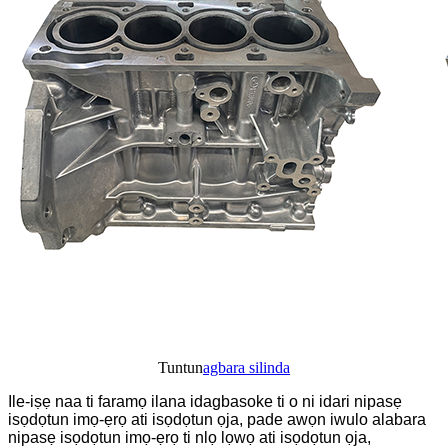
Tuntun
agbara silinda
Ile-iṣẹ naa ti faramọ ilana idagbasoke ti o ni idari nipasẹ
isọdọtun imọ-ẹrọ ati isọdọtun ọja, pade awọn iwulo alabara
nipasẹ isọdọtun imọ-ẹrọ ti nlọ lọwọ ati isọdọtun ọja,