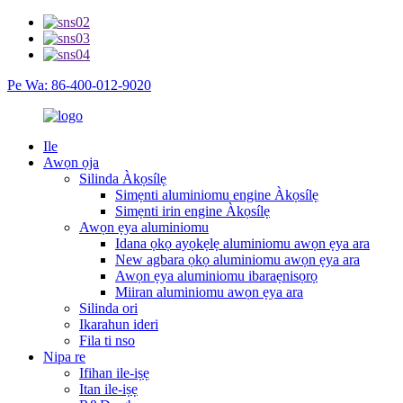
Pe Wa: 86-400-012-9020
Ile
Awọn ọja
Silinda Àkọsílẹ
Simẹnti aluminiomu engine Àkọsílẹ
Simẹnti irin engine Àkọsílẹ
Awọn ẹya aluminiomu
Idana ọkọ ayọkẹlẹ aluminiomu awọn ẹya ara
New agbara ọkọ aluminiomu awọn ẹya ara
Awọn ẹya aluminiomu ibaraẹnisọrọ
Miiran aluminiomu awọn ẹya ara
Silinda ori
Ikarahun ideri
Fila ti nso
Nipa re
Ifihan ile-iṣẹ
Itan ile-iṣẹ