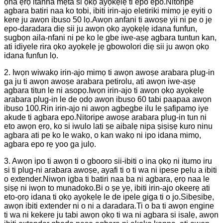
ọna ẹrọ itanna mẹta si ọkọ ayọkẹlẹ ti epo epo.Nitoripe
agbara batiri naa ko tobi, ibiti irin-ajo eletiriki mimọ jẹ eyiti o
kere ju awọn ibuso 50 lọ.Awọn anfani ti awoṣe yii ni pe o jẹ
epo-daradara diẹ sii ju awọn ọkọ ayọkẹlẹ idana funfun,
ṣugbọn aila-nfani ni pe ko le gbe iwe-aṣẹ agbara tuntun kan,
ati idiyele rira ọkọ ayọkẹlẹ jẹ gbowolori diẹ sii ju awọn ọkọ
idana funfun lọ.
2. Iwọn wiwakọ irin-ajo mimọ ti awọn awoṣe arabara plug-in
ga ju ti awọn awoṣe arabara petirolu, ati awọn iwe-aṣẹ
agbara titun le ni asopọ.Iwọn irin-ajo ti awọn ọkọ ayọkẹlẹ
arabara plug-in le de ọdọ awọn ibuso 60 tabi paapaa awọn
ibuso 100.Rin irin-ajo ni awọn agbegbe ilu le ṣafipamọ iye
akude ti agbara epo.Nitoripe awoṣe arabara plug-in tun ni
eto awọn ẹrọ, ko si iwulo lati ṣe aibalẹ nipa ṣiṣiṣẹ kuro ninu
agbara ati pe ko le wakọ, o kan wakọ ni ipo idana mimọ,
agbara epo rẹ yoo ga julọ.
3. Awọn ipo ti awọn ti o gbooro sii-ibiti o ina ọkọ ni itumo iru
si ti plug-ni arabara awoṣe, ayafi ti o ti wa ni ipese pẹlu a ibiti
o extender.Niwọn igba ti batiri naa ba ni agbara, ẹrọ naa le
ṣiṣẹ ni iwọn to munadoko.Bi o ṣe yẹ, ibiti irin-ajo okeerẹ ati
eto-ọrọ idana ti ọkọ ayọkẹlẹ le de ipele giga ti o jo.Sibẹsibẹ,
awọn ibiti extender ni o ni a daradara.Ti o ba ti awọn engine
ti wa ni kekere ju tabi awọn ọkọ ti wa ni agbara si isalẹ, awọn